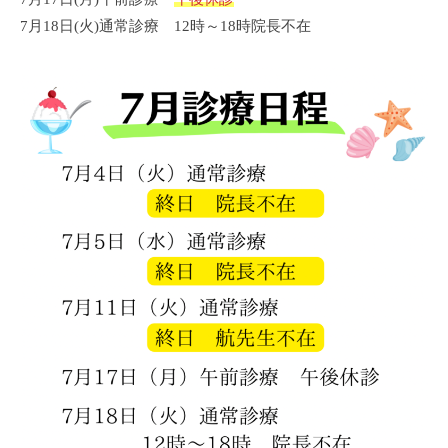
口
u
、
7月18日(火)通常診療 12時～18時院長不在
整
c
ね
骨
h
ん
i
院
ざ
w
、
e
打
b
撲
、
ひ
ざ
痛
、
腰
痛
、
矯
正
治