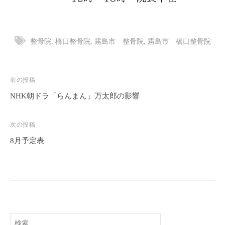
療
、
整
整骨院
,
橋口整骨院
,
霧島市 整骨院
,
霧島市 橋口整骨院
体
、
ス
投
前の投稿
ポ
稿
NHK朝ドラ「らんまん」万太郎の影響
ー
ナ
ツ
ビ
次の投稿
外
ゲ
傷
8月予定表
ー
、
骨
シ
折
ョ
、
ン
脱
臼
検