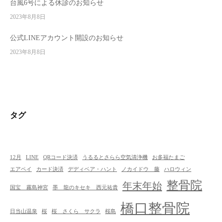
だ
台風6号による休診のお知らせ
く
2023年8月8日
治
公式LINEアカウント開設のお知らせ
療
を
2023年8月8日
心
が
け
て
い
タグ
ま
す
12月
LINE
QRコード決済
うるるとさらら空気清浄機
お多福たまご
エアペイ
カード決済
デディベア・ハント
ノカイドウ 藤
ハロウィン
整骨院
年末年始
国宝 霧島神宮
墨 龍のキセキ 西元祐貴
橋口整骨院
日当山温泉
桜
桜 さくら サクラ
桜島