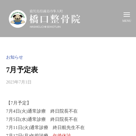
コ
児
ン
島
メ
テ
ニ
県
ュ
ー
ン
霧
鹿
島
ツ
交
市
児
通
へ
隼
事
島
ス
お知らせ
人
故
キ
県
町
治
7月予定表
ッ
霧
療
プ
島
橋
、
2023年7月1日
b
市
口
y
各
整
隼
h
種
骨
【7月予定】
人
a
保
院
7月4日(火)通常診療 終日院長不在
s
町
険
h
7月5日(水)通常診療 終日院長不在
取
i
7月11日(火)通常診療 終日航先生不在
扱
橋
g
い
7月17日(月)午前診療
午後休診