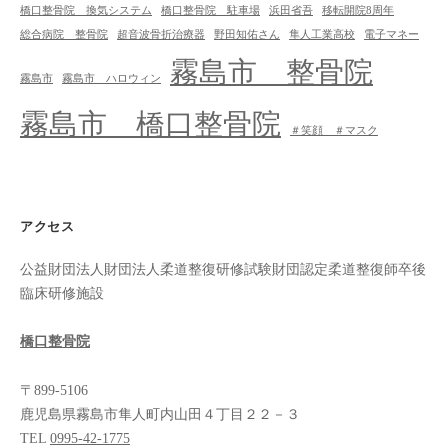
橋口整骨院 換気システム
橋口整骨院 駐車場
浜田省吾
移転開院8周年
総合病院 整骨院
超音波骨折治療器
野田知佑さん
隼人工業高校
電子マネー
霧島市 整骨院
霧島市
霧島市 ハロウィン
霧島市 橋口整骨院
＃笑顔 ＃マスク
アクセス
公益財団法人財団法人柔道整復研修試験財団認定柔道整復師卒後
臨床研修施設
橋口整骨院
〒899-5106
鹿児島県霧島市隼人町内山田４丁目２２－３
TEL
0995-42-1775