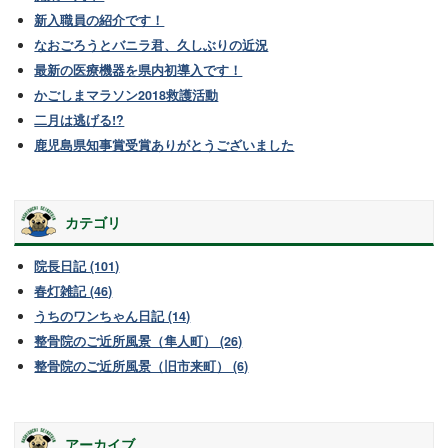
新入職員の紹介です！
なおごろうとバニラ君、久しぶりの近況
最新の医療機器を県内初導入です！
かごしまマラソン2018救護活動
二月は逃げる!?
鹿児島県知事賞受賞ありがとうございました
カテゴリ
院長日記 (101)
春灯雑記 (46)
うちのワンちゃん日記 (14)
整骨院のご近所風景（隼人町） (26)
整骨院のご近所風景（旧市来町） (6)
アーカイブ