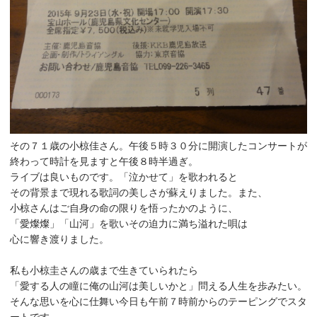
その７１歳の小椋佳さん。午後５時３０分に開演したコンサートが
終わって時計を見ますと午後８時半過ぎ。
ライブは良いものです。「泣かせて」を歌われると
その背景まで現れる歌詞の美しさが蘇えりました。また、
小椋さんはご自身の命の限りを悟ったかのように、
「愛燦燦」「山河」を歌いその迫力に満ち溢れた唄は
心に響き渡りました。
私も小椋圭さんの歳まで生きていられたら
「愛する人の瞳に俺の山河は美しいかと」問える人生を歩みたい。
そんな思いを心に仕舞い今日も午前７時前からのテーピングでスタ