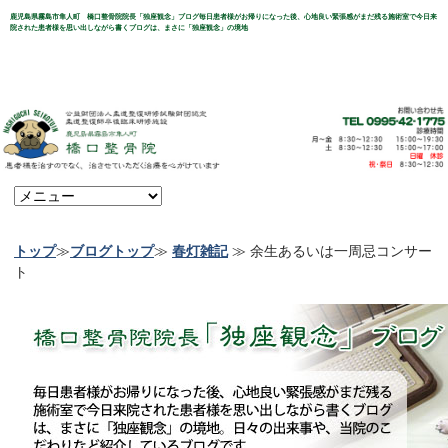
鹿児島県霧島市隼人町 橋口整骨院院長「独座観念」ブログ毎日患者様がお帰りになった後、心地良い緊張感がまだ残る施術室で今日来
院された患者様を思い出しながら書くブログは、まさに「独座観念」の境地
トップ
≫
ブログトップ
≫
春灯雑記
≫ 余生あるいは一周忌コンサー
ト