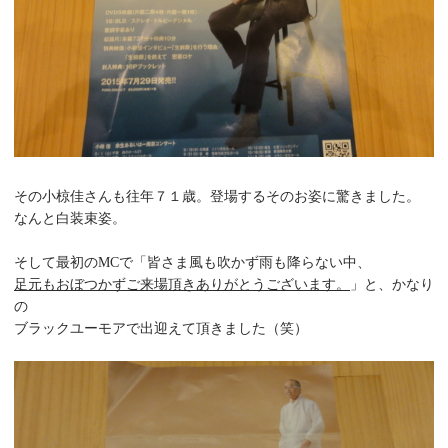
その小椋佳さんも往年７１歳。登場するそのお姿に驚きました。
なんと白装束姿。
そして最初の
MC
で「皆さま風も吹かず雨も降らない中、
足元もおぼつかずご来場頂きありがとうございます。
」と、かなり
の
ブラックユーモアで出迎えて頂きました（笑）