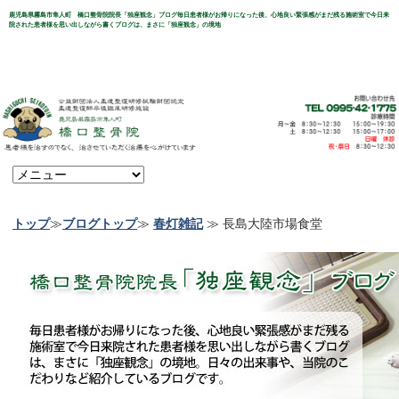
鹿児島県霧島市隼人町 橋口整骨院院長「独座観念」ブログ毎日患者様がお帰りになった後、心地良い緊張感がまだ残る施術室で今日来
院された患者様を思い出しながら書くブログは、まさに「独座観念」の境地
トップ
≫
ブログトップ
≫
春灯雑記
≫ 長島大陸市場食堂