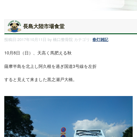
長島大陸市場食堂
投稿日:
2017年10月11日
by
橋口整骨院
カテゴリ:
春灯雑記
10月8日（日）、天高く馬肥える秋
薩摩半島を北上し阿久根を過ぎ国道3号線を左折
すると見えて来ました黒之瀬戸大橋。